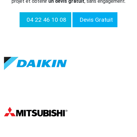
projet et obtenir
un devis gratuit
, sans engagement.
04 22 46 10 08
Devis Gratuit