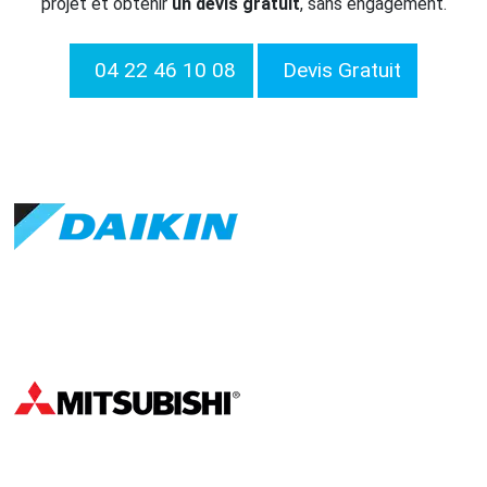
projet et obtenir
un devis gratuit
, sans engagement.
04 22 46 10 08
Devis Gratuit